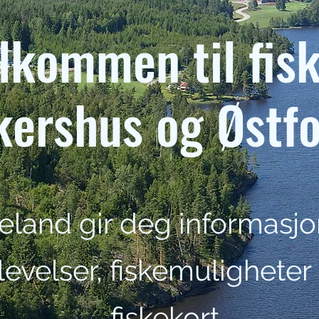
lkommen til fisk
kershus og Østfo
keland gir deg informasj
evelser, fiskemuligheter
fiskekort