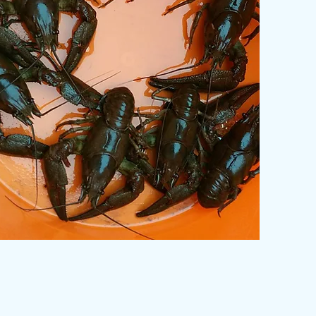
Fiskearter
Ferskvannsk
reps