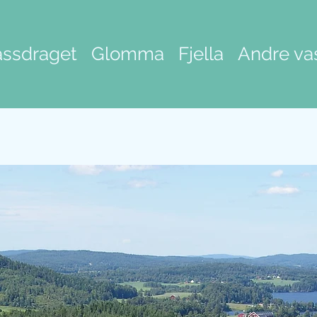
ssdraget
Glomma
Fjella
Andre va