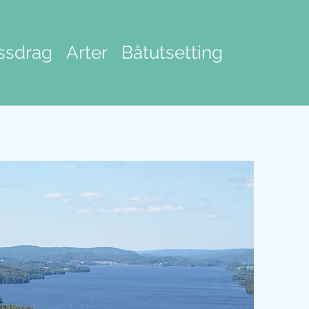
ssdrag
Arter
Båtutsetting