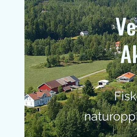
Ve
A
Fis
naturoppl