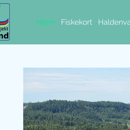
Hjem
Fiskekort
Haldenva