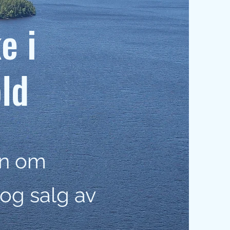
e i
ld
on om
 og salg av