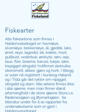
Fiskearter
Alle fiskeartene som finnes i
Haldenvassdraget er: havniøye,
elveniøye, bekkeniøye, ål, gjedde, laks,
ørret, røye, lagesild, sik, krøkle, mort,
gullbust, vederbuk, ørekyte, sørv, asp,
laue, flire, brasme, karuss, karpe, lake,
trepigget stingsild, hvitfinnet steinulke,
steinsmett, abbor, gjørs og hork. I tillegg
er suter nå registrert i Aurskog-Høland
og i Tista går det rykter om nipigget
stingsild og stam. Alle artene finnes ikke
i alle sjøene, men man finner størst
artsmangfold i de store sjøene Stora Le,
Rødenessjøen og Øymarksjøen. Se
litteratur under for å se rapporter fra
undersøkelsene som er gjort i
Haldenvassdraget.