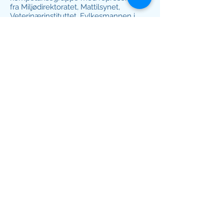
fra Miljødirektoratet, Mattilsynet,
Veterinærinstituttet, Fylkesmannen i
Oslo og Viken, NINA, Aurskog-Høland
kommune og Utmarksforvaltningen AS.